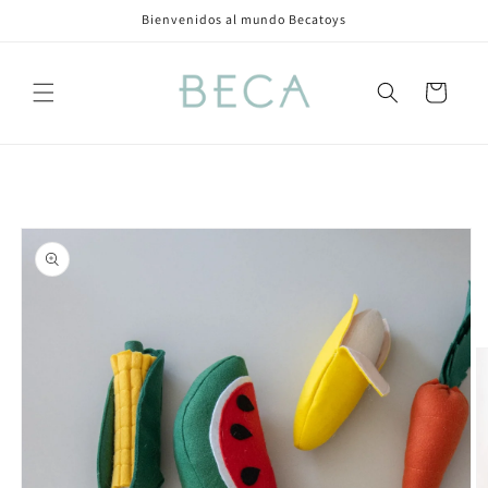
Ir
Bienvenidos al mundo Becatoys
directamente
al contenido
Carrito
Ir
directamente
a la
información
del producto