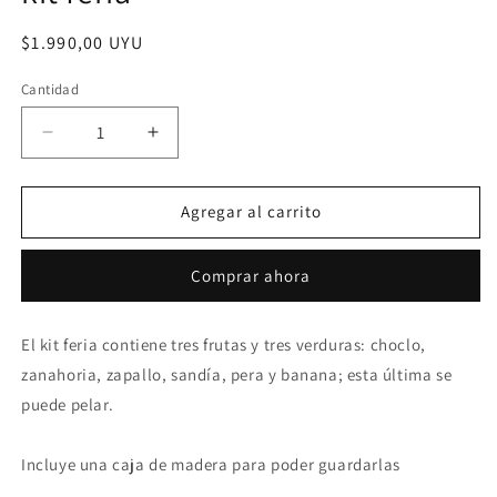
Precio
$1.990,00 UYU
habitual
Cantidad
Reducir
Aumentar
cantidad
cantidad
para
para
kit
kit
Agregar al carrito
feria
feria
Comprar ahora
El kit feria contiene tres frutas y tres verduras: choclo,
zanahoria, zapallo, sandía, pera y banana; esta última se
puede pelar.
Incluye una caja de madera para poder guardarlas